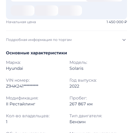
Начальная цена
1 450 000 ₽
Подробная информация по торгам
Основные характеристики
Начало торгов:
07.08.2026, 18:40 МСК
Марка:
Модель:
Конец торгов:
14.08.2026, 19:15 МСК
Hyundai
Solaris
Тип аукциона:
Открытые торги
VIN номер:
Год выпуска:
Z94K241**********
2022
Начальная цена:
1 450 000 ₽
Модификация:
Пробег:
II Рестайлинг
267 867 км
Шаг торгов:
50 000 ₽
Кол-во владельцев:
Тип двигателя:
Кол-во ставок:
-
1
Бензин
Регион:
Новосибирская Область