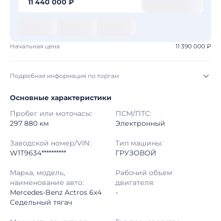
11 440 000 ₽
Начальная цена
11 390 000 ₽
Подробная информация по торгам
Основные характеристики
Начало торгов:
31.07.2026, 19:08 МСК
Пробег или моточасы:
ПСМ/ПТС:
Конец торгов:
07.08.2026, 19:48 МСК
297 880 км
Электронный
Тип аукциона:
Открытые торги
Заводской номер/VIN:
Тип машины:
W1T9634**********
ГРУЗОВОЙ
Начальная цена:
11 390 000 ₽
Марка, модель,
Рабочий объем
наименование авто:
двигателя:
Шаг торгов:
50 000 ₽
Mercedes-Benz Actros 6x4
-
Седельный тягач
Кол-во ставок:
-