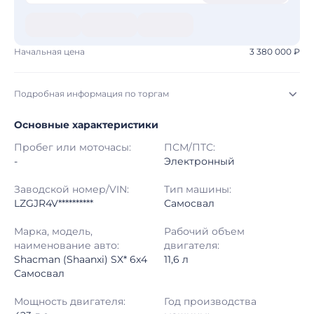
Начальная цена
3 380 000 ₽
Подробная информация по торгам
Основные характеристики
Начало торгов:
31.07.2026, 20:22 МСК
Пробег или моточасы:
ПСМ/ПТС:
Конец торгов:
07.08.2026, 21:22 МСК
-
Электронный
Тип аукциона:
Открытые торги
Заводской номер/VIN:
Тип машины:
LZGJR4V**********
Самосвал
Начальная цена:
3 380 000 ₽
Марка, модель,
Рабочий объем
наименование авто:
двигателя:
Шаг торгов:
50 000 ₽
Shacman (Shaanxi) SX* 6x4
11,6 л
Самосвал
Кол-во ставок:
-
Мощность двигателя:
Год производства
Регион:
Ханты-Мансийский Автономный округ - Югра Автономный округ