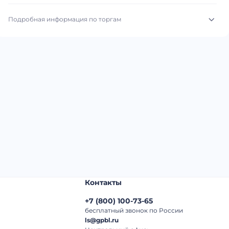
Подробная информация по торгам
Начало торгов:
06.08.2026, 16:15 МСК
Конец торгов:
17.08.2026, 14:36 МСК
Тип аукциона:
Открытые торги
Начальная цена:
610 000 ₽
Шаг торгов:
50 000 ₽
Кол-во ставок:
-
Регион:
Свердловская Область
Контакты
+7
(
800
)
100-73-65
бесплатный звонок по России
ls@gpbl.ru