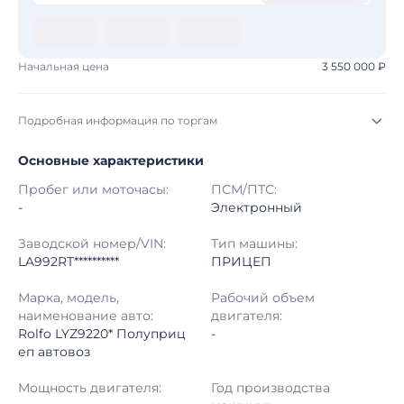
Начальная цена
3 550 000 ₽
Подробная информация по торгам
Основные характеристики
Начало торгов:
08.08.2026, 01:32 МСК
Пробег или моточасы:
ПСМ/ПТС:
Конец торгов:
15.08.2026, 02:32 МСК
-
Электронный
Тип аукциона:
Открытые торги
Заводской номер/VIN:
Тип машины:
LA992RT**********
ПРИЦЕП
Начальная цена:
3 550 000 ₽
Марка, модель,
Рабочий объем
наименование авто:
двигателя:
Шаг торгов:
50 000 ₽
Rolfo LYZ9220* Полуприц
-
еп автовоз
Кол-во ставок:
-
Мощность двигателя:
Год производства
Регион:
Московская Область