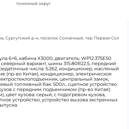
тономный округ
, Сургутский р-н, поселок Солнечный, тер Первая Сол
ла 6×6, кабина X3000, двигатель: WP12.375E50
50 северный вариант, шины 315.80R22.5, передний
ередаточные числа: 5.262, кондиционер, масляный
е (пр-во Китая), кондиционер, электрическое
электростеклоподъемник, центральный замок,
вый топливный бак: 500л., сцепное устройство
кузов с передним подъемником (пр-во Китая):
, цвет кузова: серый, с подогревом кузова,
тное устройство, устройство вызова экстренных
ыпуска.