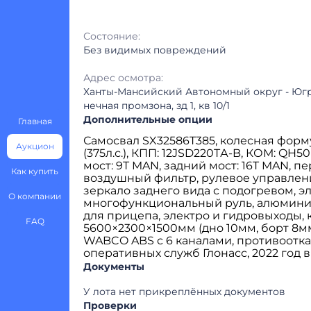
Состояние:
Без видимых повреждений
Адрес осмотра:
Ханты-Мансийский Автономный округ - Югра
нечная промзона, зд 1, кв 10/1
Дополнительные опции
Главная
Самосвал SX32586T385, колесная форму
Аукцион
(375л.с.), КПП: 12JSD220TА-B, КОМ: QH
мост: 9T MAN, задний мост: 16T MAN, п
Как купить
воздушный фильтр, рулевое управлени
зеркало заднего вида с подогревом, 
О компании
многофункциональный руль, алюминие
для прицепа, электро и гидровыходы, 
FAQ
5600×2300×1500мм (дно 10мм, борт 8мм)
WABCO ABS с 6 каналами, противоотка
оперативных служб Глонасс, 2022 год в
Документы
У лота нет прикреплённых документов
Проверки