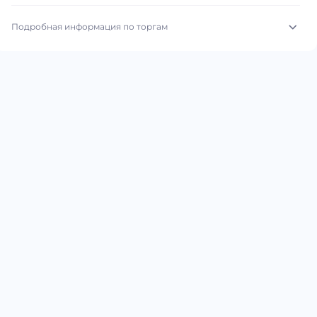
Подробная информация по торгам
Начало торгов:
04.08.2026, 00:23 МСК
Конец торгов:
11.08.2026, 21:28 МСК
Тип аукциона:
Открытые торги
Начальная цена:
3 020 000 ₽
Шаг торгов:
50 000 ₽
Кол-во ставок:
-
Регион:
Ханты-Мансийский Автономный округ - Югра Автономный округ