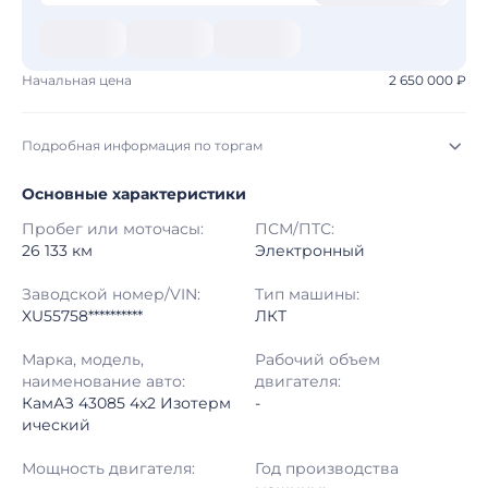
Начальная цена
2 650 000 ₽
Подробная информация по торгам
Основные характеристики
Начало торгов:
03.08.2026, 03:08 МСК
Пробег или моточасы:
ПСМ/ПТС:
Конец торгов:
11.08.2026, 01:08 МСК
26 133 км
Электронный
Тип аукциона:
Открытые торги
Заводской номер/VIN:
Тип машины:
XU55758**********
ЛКТ
Начальная цена:
2 650 000 ₽
Марка, модель,
Рабочий объем
наименование авто:
двигателя:
Шаг торгов:
50 000 ₽
КамАЗ 43085 4x2 Изотерм
-
ический
Кол-во ставок:
-
Мощность двигателя:
Год производства
Регион:
Московская Область