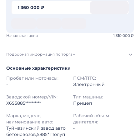
1 360 000 ₽
Начальная цена
1 310 000 ₽
Подробная информация по торгам
Основные характеристики
Начало торгов:
03.08.2026, 04:56 МСК
Пробег или моточасы:
ПСМ/ПТС:
Конец торгов:
10.08.2026, 03:32 МСК
-
Электронный
Тип аукциона:
Открытые торги
Заводской номер/VIN:
Тип машины:
X6S5885**********
Прицеп
Начальная цена:
1 310 000 ₽
Марка, модель,
Рабочий объем
наименование авто:
двигателя:
Шаг торгов:
50 000 ₽
Туймазинский завод авто
-
бетоновозов,5885* Полуп
Кол-во ставок:
-