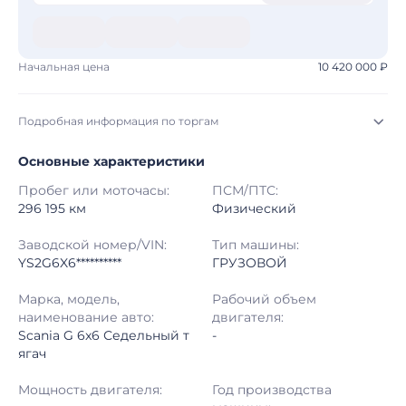
Начальная цена
10 420 000 ₽
Подробная информация по торгам
Основные характеристики
Начало торгов:
03.08.2026, 07:14 МСК
Пробег или моточасы:
ПСМ/ПТС:
Конец торгов:
10.08.2026, 06:45 МСК
296 195 км
Физический
Тип аукциона:
Открытые торги
Заводской номер/VIN:
Тип машины:
YS2G6X6**********
ГРУЗОВОЙ
Начальная цена:
10 420 000 ₽
Марка, модель,
Рабочий объем
наименование авто:
двигателя:
Шаг торгов:
50 000 ₽
Scania G 6x6 Седельный т
-
ягач
Кол-во ставок:
-
Мощность двигателя:
Год производства
Регион:
Республика Саха (Якутия)