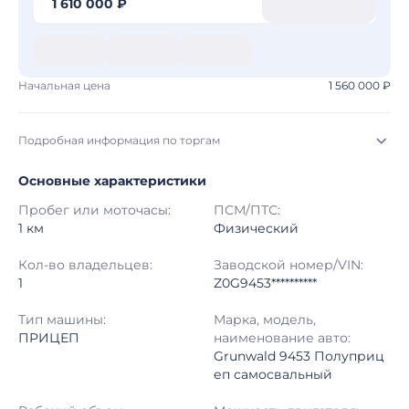
1 610 000 ₽
Начальная цена
1 560 000 ₽
Подробная информация по торгам
Основные характеристики
Начало торгов:
03.08.2026, 08:08 МСК
Пробег или моточасы:
ПСМ/ПТС:
Конец торгов:
10.08.2026, 07:48 МСК
1 км
Физический
Тип аукциона:
Открытые торги
Кол-во владельцев:
Заводской номер/VIN:
1
Z0G9453**********
Начальная цена:
1 560 000 ₽
Тип машины:
Марка, модель,
ПРИЦЕП
наименование авто:
Шаг торгов:
50 000 ₽
Grunwald 9453 Полуприц
еп самосвальный
Кол-во ставок:
-