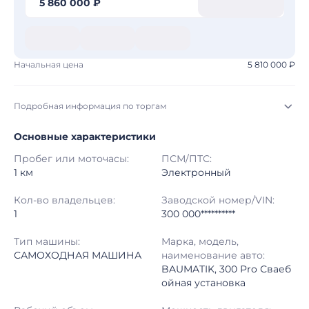
5 860 000 ₽
Начальная цена
5 810 000 ₽
Подробная информация по торгам
Основные характеристики
Начало торгов:
03.08.2026, 09:10 МСК
Пробег или моточасы:
ПСМ/ПТС:
Конец торгов:
10.08.2026, 09:10 МСК
1 км
Электронный
Тип аукциона:
Открытые торги
Кол-во владельцев:
Заводской номер/VIN:
1
300 000**********
Начальная цена:
5 810 000 ₽
Тип машины:
Марка, модель,
САМОХОДНАЯ МАШИНА
наименование авто:
Шаг торгов:
50 000 ₽
BAUMATIK, 300 Pro Сваеб
ойная установка
Кол-во ставок:
-