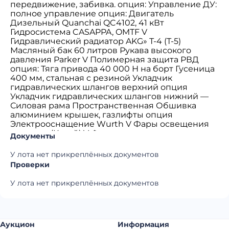
передвижение, забивка. опция: Управление ДУ:
полное управление опция: Двигатель
Дизельный Quanchai QC4102, 41 кВт
Гидросистема CASAPPA, OMTF V
Гидравлический радиатор AKG» Т-4 (Т-5)
Масляный бак 60 литров Рукава высокого
давления Parker V Полимерная защита РВД
опция: Тяга привода 40 000 Н на борт Гусеница
400 мм, стальная с резиной Укладчик
гидравлических шлангов верхний опция
Укладчик гидравлических шлангов нижний —
Силовая рама Пространственная Обшивка
алюминием крышек, газлифты опция
Электрооснащение Wurth V Фары освещения
диодные (Китай) V Фары освещения диодные
Документы
Nordic Light V Топливный бак 120 литров
Зимний пакет Webasto (Китай) опция Навесное
У лота нет прикреплённых документов
оборудование для бурения. 0 350 глубина до 10
Проверки
м опция Система GPS позиционирования
опция Удалённая телеметрия опция
У лота нет прикреплённых документов
Аукцион
Информация