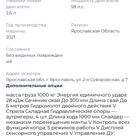
Рабочий объем
Мощность двигателя:
Регион:
Ярославская Область
двигателя:
58 л.с.
2,6 л
Год производства
Регион:
машины:
Ярославская Область
2021
Состояние:
Без видимых поврежден
ий
Адрес осмотра:
Ярославская обл, г Ярославль, ул 2-я Суворовская, д 7
Дополнительные опции
масса груза 1000 кг Энергия единичного удара
28 кДж Сечения свай До 300 мм Длина свай До
6 метров Гидромолот двойного действия V
Стрела Складная Гидравлические опоры —
аутригеры, 4 шт. Длина хода 1000 мм Слайдер —
механизм перемещения мачты V Контроль всех
функций копра, 5 режимов работы V Дисплей
сенсорного управления V Управление ДУ: