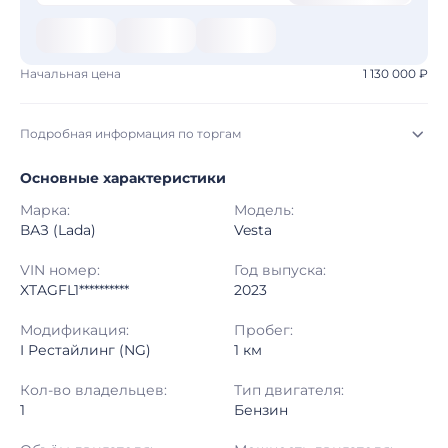
Начальная цена
1 130 000 ₽
Подробная информация по торгам
Основные характеристики
Начало торгов:
03.08.2026, 09:02 МСК
Марка:
Модель:
Конец торгов:
10.08.2026, 08:55 МСК
ВАЗ (Lada)
Vesta
Тип аукциона:
Открытые торги
VIN номер:
Год выпуска:
XTAGFL1**********
2023
Начальная цена:
1 130 000 ₽
Модификация:
Пробег:
I Рестайлинг (NG)
1 км
Шаг торгов:
50 000 ₽
Кол-во владельцев:
Тип двигателя:
Кол-во ставок:
-
1
Бензин
Регион:
Ставропольский Край