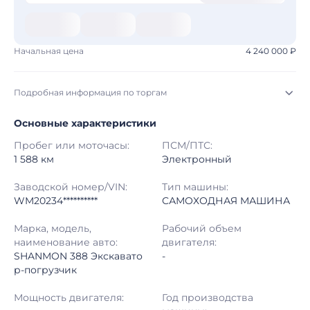
Начальная цена
4 240 000 ₽
Подробная информация по торгам
Основные характеристики
Начало торгов:
03.08.2026, 10:18 МСК
Пробег или моточасы:
ПСМ/ПТС:
Конец торгов:
10.08.2026, 10:18 МСК
1 588 км
Электронный
Тип аукциона:
Открытые торги
Заводской номер/VIN:
Тип машины:
WM20234**********
САМОХОДНАЯ МАШИНА
Начальная цена:
4 240 000 ₽
Марка, модель,
Рабочий объем
наименование авто:
двигателя:
Шаг торгов:
50 000 ₽
SHANMON 388 Экскавато
-
р-погрузчик
Кол-во ставок:
-
Мощность двигателя:
Год производства
Регион:
Самарская Область