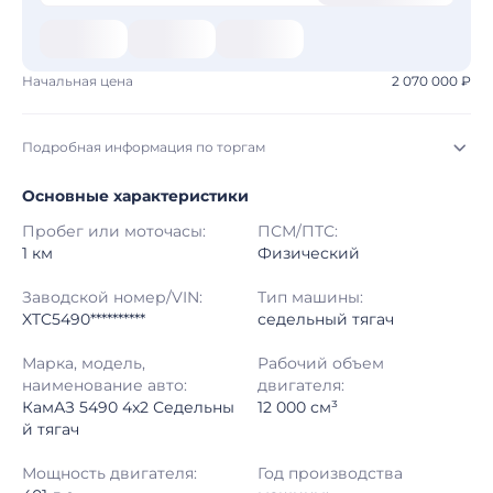
Начальная цена
2 070 000 ₽
Подробная информация по торгам
Основные характеристики
Начало торгов:
03.08.2026, 10:18 МСК
Пробег или моточасы:
ПСМ/ПТС:
Конец торгов:
10.08.2026, 10:18 МСК
1 км
Физический
Тип аукциона:
Открытые торги
Заводской номер/VIN:
Тип машины:
XTC5490**********
седельный тягач
Начальная цена:
2 070 000 ₽
Марка, модель,
Рабочий объем
наименование авто:
двигателя:
Шаг торгов:
50 000 ₽
КамАЗ 5490 4x2 Седельны
12 000 см³
й тягач
Кол-во ставок:
-
Мощность двигателя:
Год производства
Регион:
Воронежская Область