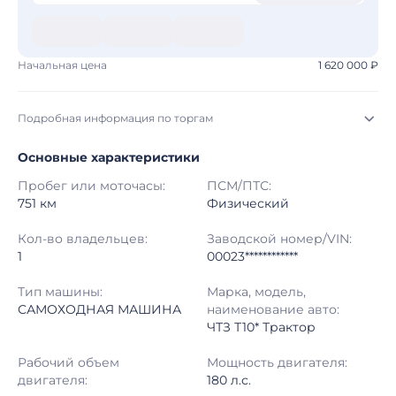
Начальная цена
1 620 000 ₽
Подробная информация по торгам
Основные характеристики
Начало торгов:
03.08.2026, 16:18 МСК
Пробег или моточасы:
ПСМ/ПТС:
Конец торгов:
10.08.2026, 17:03 МСК
751 км
Физический
Тип аукциона:
Открытые торги
Кол-во владельцев:
Заводской номер/VIN:
1
00023************
Начальная цена:
1 620 000 ₽
Тип машины:
Марка, модель,
САМОХОДНАЯ МАШИНА
наименование авто:
Шаг торгов:
50 000 ₽
ЧТЗ Т10* Трактор
Кол-во ставок:
-
Рабочий объем
Мощность двигателя:
двигателя:
180 л.с.
Регион:
Челябинская Область