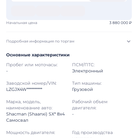
Начальная цена
3 880 000 ₽
Подробная информация по торгам
Основные характеристики
Начало торгов:
03.08.2026, 21:18 МСК
Пробег или моточасы:
ПСМ/ПТС:
Конец торгов:
10.08.2026, 22:08 МСК
-
Электронный
Тип аукциона:
Открытые торги
Заводской номер/VIN:
Тип машины:
LZGJX4W**********
Грузовой
Начальная цена:
3 880 000 ₽
Марка, модель,
Рабочий объем
наименование авто:
двигателя:
Шаг торгов:
50 000 ₽
Shacman (Shaanxi) SX* 8x4
-
Самосвал
Кол-во ставок:
-
Мощность двигателя:
Год производства
Регион:
Амурская Область